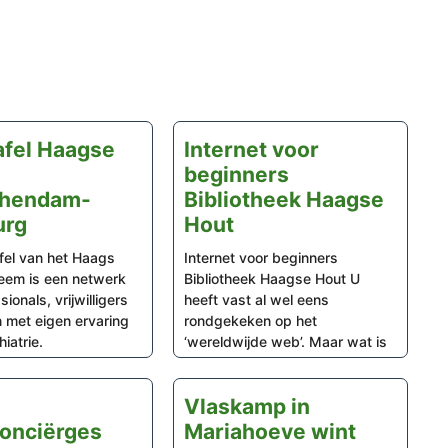
fel Haagse
Internet voor
beginners
chendam-
Bibliotheek Haagse
urg
Hout
fel van het Haags
Internet voor beginners
eem is een netwerk
Bibliotheek Haagse Hout U
ionals, vrijwilligers
heeft vast al wel eens
 met eigen ervaring
rondgekeken op het
iatrie.
‘wereldwijde web’. Maar wat is
Vlaskamp in
onciërges
Mariahoeve wint