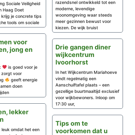
razendsnel ontwikkeld tot een
ing Sociale Veiligheid
moderne, levendige
n Haag Doet
woonomgeving waar steeds
krijg je concrete tips
meer gezinnen bewust voor
che tools om sociale
kiezen. De wijk bruist
en voor
Drie gangen diner
en, jong en
wijkcentrum
Ivoorhorst
:
is goed voor je
In het Wijkcentrum Mariahoeve
zorgt voor
vindt regelmatig een
ng
geeft energie
Aanschuiftafel plaats – een
samen doen
gezellige buurtmaaltijd exclusief
ijden
voor wijkbewoners. Inloop om
17:30 uur,
en, lekker
n
Tips om te
s leuk omdat het een
voorkomen dat u