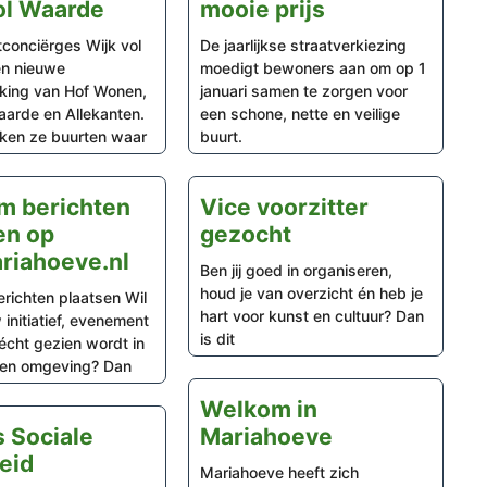
ol Waarde
mooie prijs
tconciërges Wijk vol
De jaarlijkse straatverkiezing
n nieuwe
moedigt bewoners aan om op 1
ing van Hof Wonen,
januari samen te zorgen voor
aarde en Allekanten.
een schone, nette en veilige
en ze buurten waar
buurt.
m berichten
Vice voorzitter
en op
gezocht
riahoeve.nl
Ben jij goed in organiseren,
houd je van overzicht én heb je
richten plaatsen Wil
hart voor kunst en cultuur? Dan
 initiatief, evenement
is dit
écht gezien wordt in
en omgeving? Dan
Welkom in
 Sociale
Mariahoeve
heid
Mariahoeve heeft zich