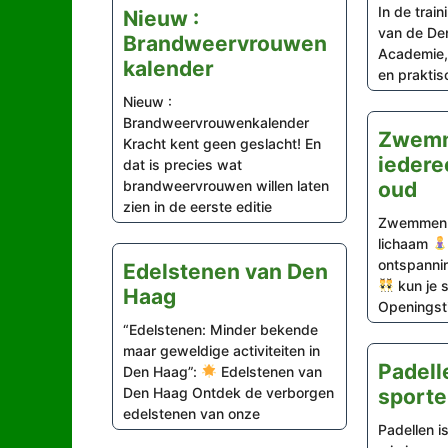
In de train
Nieuw :
van de De
Brandweervrouwen
Academie, 
kalender
en praktis
Nieuw :
Brandweervrouwenkalender
Zwemm
Kracht kent geen geslacht! En
iedere
dat is precies wat
brandweervrouwen willen laten
oud
zien in de eerste editie
Zwemmen
lichaam
ontspanni
Edelstenen van Den
kun je 
Haag
Openingst
“Edelstenen: Minder bekende
maar geweldige activiteiten in
Padell
Den Haag”:
Edelstenen van
Den Haag Ontdek de verborgen
sporte
edelstenen van onze
Padellen i