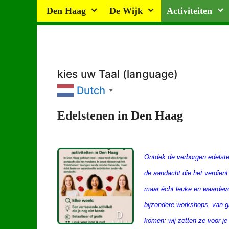
Ga
Den Haag
De Wijk
Activiteiten
naar
de
inhoud
kies uw Taal (language)
Dutch
▼
Edelstenen in Den Haag
Ontdek de verborgen edelst
de aandacht die het verdien
maar écht leuke en waardevol
bijzondere workshops, van g
komen: wij zetten ze voor je