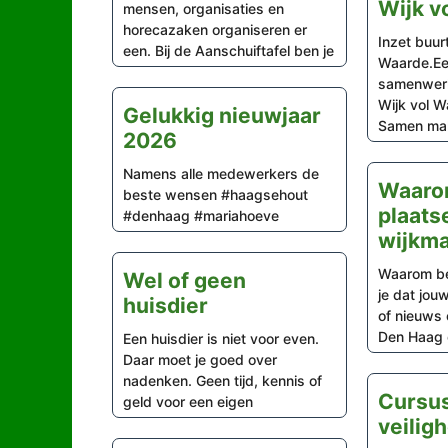
Wijk v
mensen, organisaties en
horecazaken organiseren er
Inzet buur
een. Bij de Aanschuiftafel ben je
Waarde.Ee
samenwerk
Wijk vol W
Gelukkig nieuwjaar
Samen mak
2026
Namens alle medewerkers de
Waaro
beste wensen #haagsehout
plaats
#denhaag #mariahoeve
wijkma
Waarom be
Wel of geen
je dat jouw
huisdier
of nieuws 
Den Haag 
Een huisdier is niet voor even.
Daar moet je goed over
nadenken. Geen tijd, kennis of
Cursus
geld voor een eigen
veilig