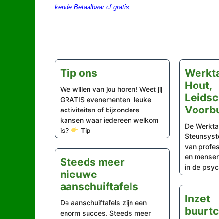
kende Betaalbaar of gratis
Tip ons
Werkta
Hout,
We willen van jou horen! Weet jij
Leids
GRATIS evenementen, leuke
Voorb
activiteiten of bijzondere
kansen waar iedereen welkom
De Werkta
is?
Tip
Steunsyst
van profess
en mensen
Steeds meer
in de psych
nieuwe
aanschuiftafels
Inzet
De aanschuiftafels zijn een
buurtc
enorm succes. Steeds meer