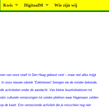
Kwis
DigitaalM
Wie zijn wij
enen van onze stad!
In Den Haag gebeurt veel – maar niet alles krijgt
t. In onze nieuwe rubriek “Edelstenen” brengen we de minder bekende,
le activiteiten onder de aandacht. Van kleine buurtinitiatieven tot
ratis culturele verrassingen tot unieke plekken waar Hagenaars zelden
 op de kaart. Een verrassende activiteit die je misschien nog niet