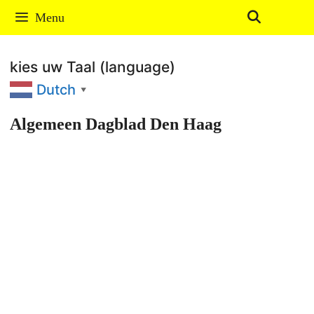
Ga
Menu
naar
de
kies uw Taal (language)
inhoud
Dutch
▼
Algemeen Dagblad Den Haag