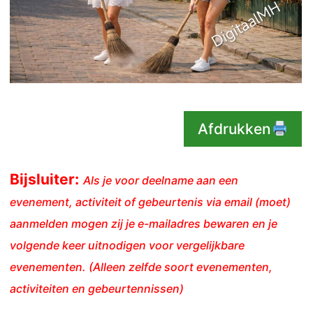
Afdrukken
Bijsluiter:
Als je voor deelname aan een
evenement, activiteit of gebeurtenis via email (moet)
aanmelden mogen zij je e-mailadres bewaren en je
volgende keer uitnodigen voor vergelijkbare
evenementen. (Alleen zelfde soort evenementen,
activiteiten en gebeurtennissen)