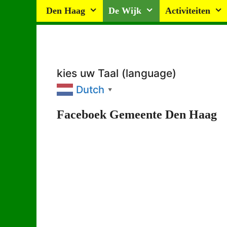
Ga
Den Haag
De Wijk
Activiteiten
naar
de
inhoud
kies uw Taal (language)
Dutch
▼
Faceboek Gemeente Den Haag