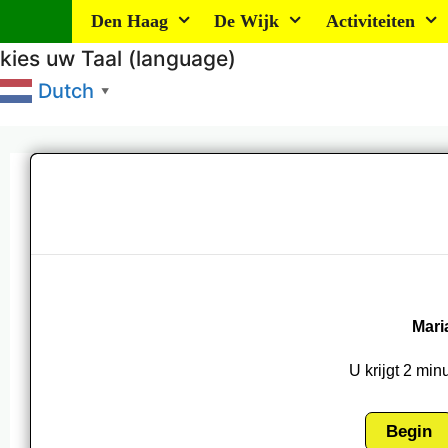
Ga
Den Haag
De Wijk
Activiteiten
naar
kies uw Taal (language)
de
Dutch
▼
inhoud