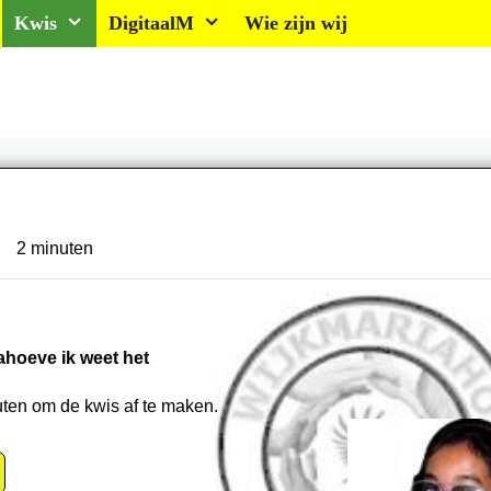
Kwis
DigitaalM
Wie zijn wij