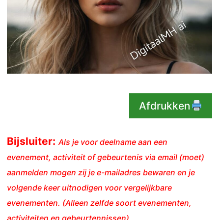
Afdrukken
Bijsluiter:
Als je voor deelname aan een
evenement, activiteit of gebeurtenis via email (moet)
aanmelden mogen zij je e-mailadres bewaren en je
volgende keer uitnodigen voor vergelijkbare
evenementen. (Alleen zelfde soort evenementen,
activiteiten en gebeurtennissen)