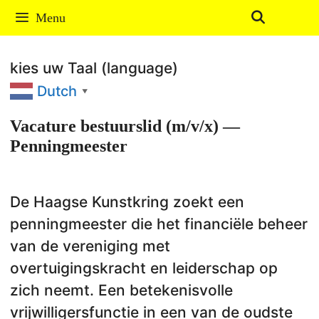
Ga
Menu
naar
de
kies uw Taal (language)
inhoud
Dutch
▼
Vacature bestuurslid (m/v/x) —
Penningmeester
De Haagse Kunstkring zoekt een
penningmeester die het financiële beheer
van de vereniging met
overtuigingskracht en leiderschap op
zich neemt. Een betekenisvolle
vrijwilligersfunctie in een van de oudste