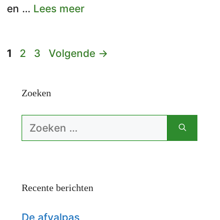
en …
Lees meer
Pagina
Pagina
Pagina
1
2
3
Volgende
→
Zoeken
Zoek
naar:
Recente berichten
De afvalpas