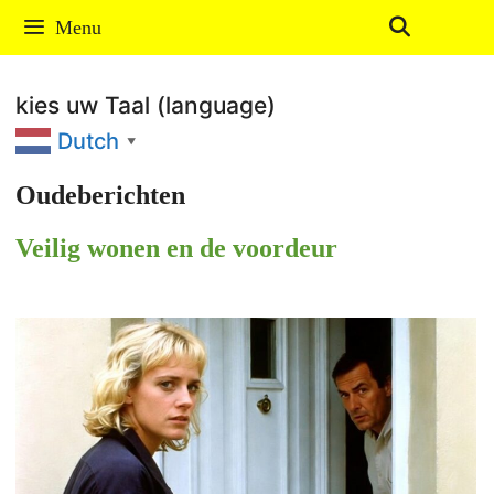
Ga
Menu
naar
de
kies uw Taal (language)
inhoud
Dutch
▼
Oudeberichten
Veilig wonen en de voordeur