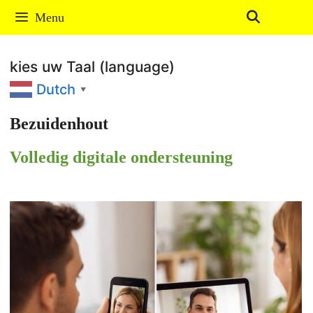
Ga
Menu
naar
de
kies uw Taal (language)
inhoud
Dutch
▼
Bezuidenhout
Volledig digitale ondersteuning