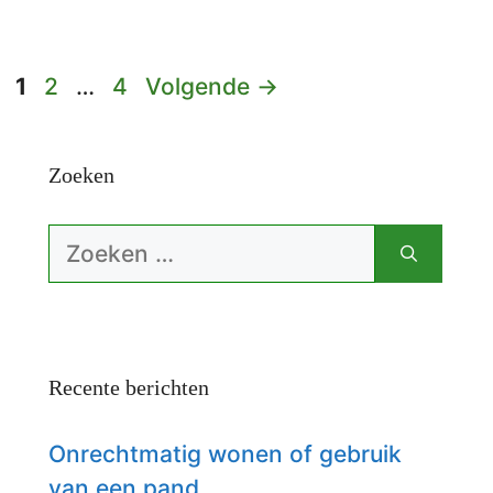
Pagina
Pagina
Pagina
1
2
…
4
Volgende
→
Zoeken
Zoek
naar:
Recente berichten
Onrechtmatig wonen of gebruik
van een pand