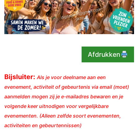
Afdrukken
Bijsluiter:
Als je voor deelname aan een
evenement, activiteit of gebeurtenis via email (moet)
aanmelden mogen zij je e-mailadres bewaren en je
volgende keer uitnodigen voor vergelijkbare
evenementen. (Alleen zelfde soort evenementen,
activiteiten en gebeurtennissen)