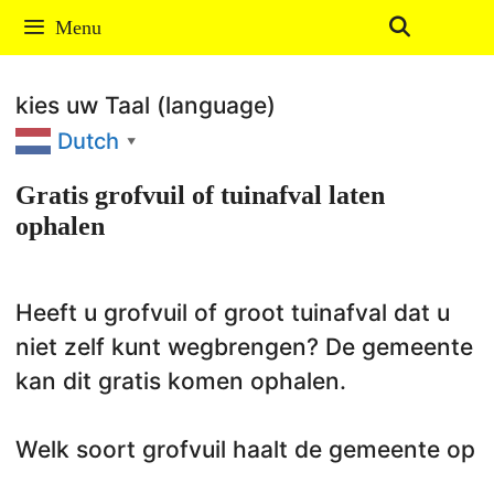
Ga
Menu
naar
de
kies uw Taal (language)
inhoud
Dutch
▼
Gratis grofvuil of tuinafval laten
ophalen
Heeft u grofvuil of groot tuinafval dat u
niet zelf kunt wegbrengen? De gemeente
kan dit gratis komen ophalen.
Welk soort grofvuil haalt de gemeente op