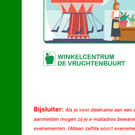
Bijsluiter:
Als je voor deelname aan een e
aanmelden mogen zij je e-mailadres bewaren
evenementen. (Alleen zelfde soort evenemen