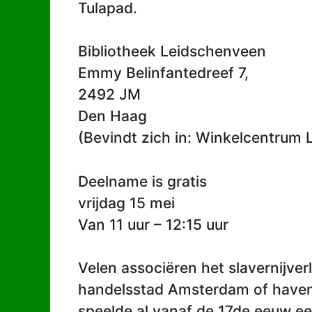
Tulapad.
Bibliotheek Leidschenveen
Emmy Belinfantedreef 7,
2492 JM
Den Haag
(Bevindt zich in: Winkelcentrum
Deelname is gratis
vrijdag 15 mei
Van 11 uur – 12:15 uur
Velen associëren het slavernijve
handelsstad Amsterdam of haven
speelde al vanaf de 17de eeuw ee