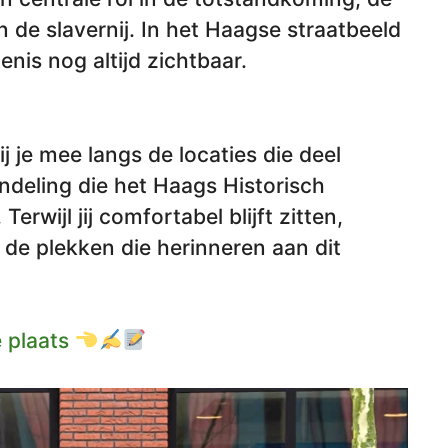
 de slavernij. In het Haagse straatbeeld
nis nog altijd zichtbaar.
 je mee langs de locaties die deel
deling die het Haags Historisch
rwijl jij comfortabel blijft zitten,
de plekken die herinneren aan dit
 plaats