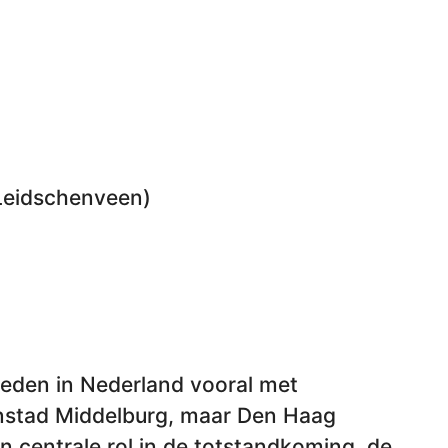
 Leidschenveen)
rleden in Nederland vooral met
stad Middelburg, maar Den Haag
n centrale rol in de totstandkoming, de