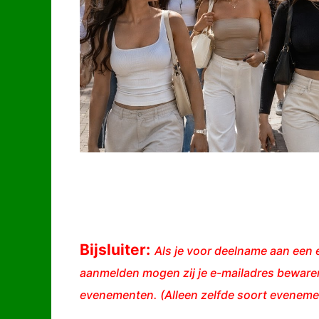
Bijsluiter:
Als je voor deelname aan een e
aanmelden mogen zij je e-mailadres bewaren
evenementen. (Alleen zelfde soort evenemen