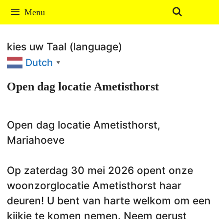
Ga
Menu
naar
de
kies uw Taal (language)
inhoud
Dutch
▼
Open dag locatie Ametisthorst
Open dag locatie Ametisthorst,
Mariahoeve
Op zaterdag 30 mei 2026 opent onze
woonzorglocatie Ametisthorst haar
deuren! U bent van harte welkom om een
kijkje te komen nemen. Neem gerust