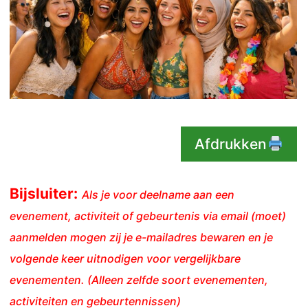
Afdrukken
Bijsluiter:
Als je voor deelname aan een
evenement, activiteit of gebeurtenis via email (moet)
aanmelden mogen zij je e-mailadres bewaren en je
volgende keer uitnodigen voor vergelijkbare
evenementen. (Alleen zelfde soort evenementen,
activiteiten en gebeurtennissen)