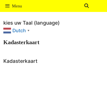
Ga
Menu
naar
de
kies uw Taal (language)
inhoud
Dutch
▼
Kadasterkaart
Kadasterkaart