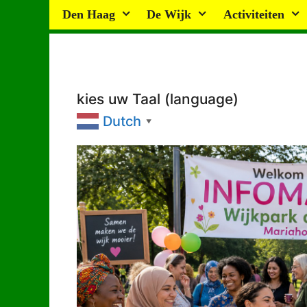
Ga
Den Haag
De Wijk
Activiteiten
naar
de
inhoud
kies uw Taal (language)
Dutch
▼