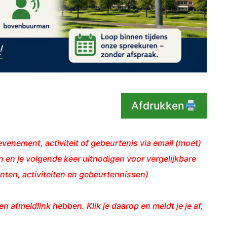
Afdrukken
venement, activiteit of gebeurtenis via email (moet)
 en je volgende keer uitnodigen voor vergelijkbare
ten, activiteiten en gebeurtennissen)
en afmeldlink hebben. Klik je daarop en meldt je je af,