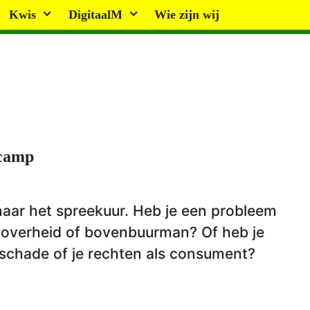
Kwis
DigitaalM
Wie zijn wij
scamp
 naar het spreekuur. Heb je een probleem
e overheid of bovenbuurman? Of heb je
elschade of je rechten als consument?