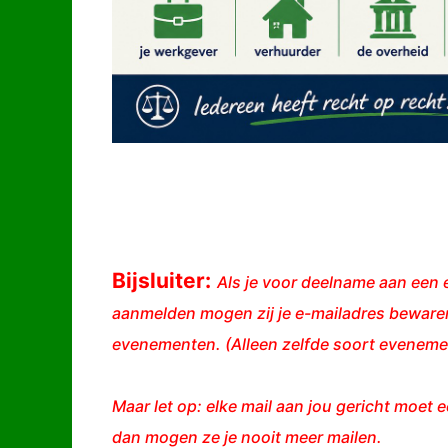
Bijsluiter:
Als je voor deelname aan een e
aanmelden mogen zij je e-mailadres bewaren
evenementen. (Alleen zelfde soort evenemen
Maar let op: elke mail aan jou gericht moet e
dan mogen ze je nooit meer mailen.