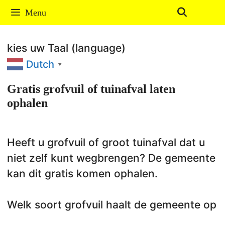
Ga
Menu
naar
de
kies uw Taal (language)
inhoud
Dutch
▼
Gratis grofvuil of tuinafval laten
ophalen
Heeft u grofvuil of groot tuinafval dat u
niet zelf kunt wegbrengen? De gemeente
kan dit gratis komen ophalen.
Welk soort grofvuil haalt de gemeente op