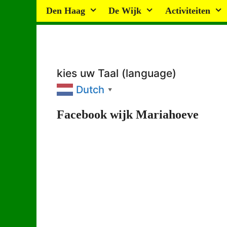
Ga
Den Haag
De Wijk
Activiteiten
naar
de
inhoud
kies uw Taal (language)
Dutch
▼
Facebook wijk Mariahoeve