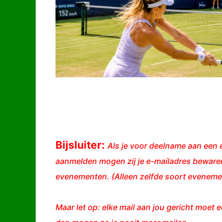
Bijsluiter:
Als je voor deelname aan een e
aanmelden mogen zij je e-mailadres bewaren
evenementen. (Alleen zelfde soort evenemen
Maar let op: elke mail aan jou gericht moet e