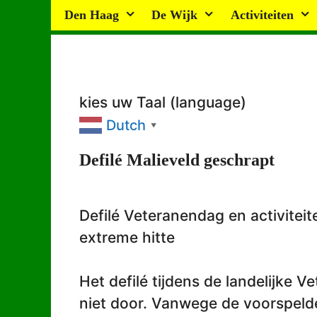
Ga
Den Haag
De Wijk
Activiteiten
naar
de
inhoud
kies uw Taal (language)
Dutch
▼
Defilé Malieveld geschrapt
Defilé Veteranendag en activitei
extreme hitte
Het defilé tijdens de landelijke
niet door. Vanwege de voorspel