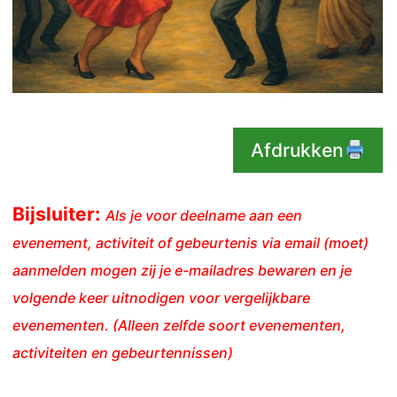
Afdrukken
Bijsluiter:
Als je voor deelname aan een
evenement, activiteit of gebeurtenis via email (moet)
aanmelden mogen zij je e-mailadres bewaren en je
volgende keer uitnodigen voor vergelijkbare
evenementen. (Alleen zelfde soort evenementen,
activiteiten en gebeurtennissen)