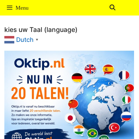
Ga
Menu
naar
de
kies uw Taal (language)
inhoud
Dutch
▼